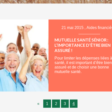
21 mai 2015
,
Aides financiè
MUTUELLE SANTÉ SÉNIOR :
L’IMPORTANCE D’ÊTRE BIEN
ASSURÉ !
Pour limiter les dépenses liées à
santé, il est important d’être bien
assuré et de choisir une bonne
mutuelle santé.
«
1
2
3
4