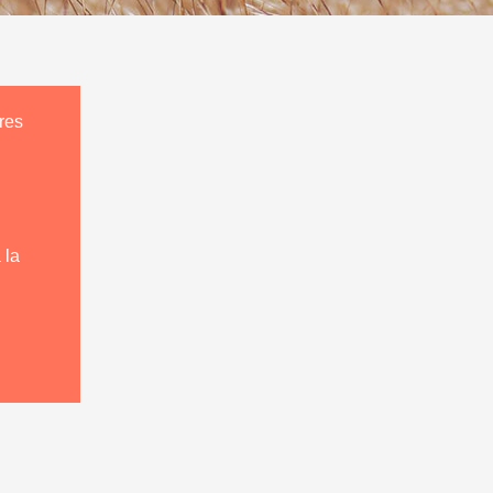
res
 la