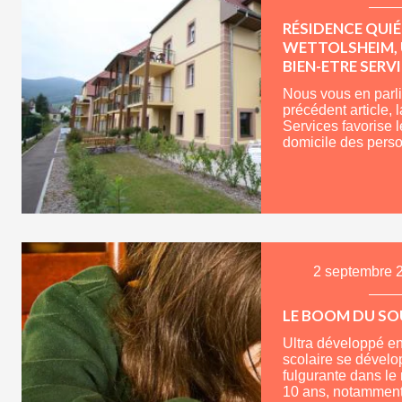
RÉSIDENCE QUIÉ
WETTOLSHEIM, 
BIEN-ETRE SERV
Nous vous en parli
précédent article, 
Services favorise l
domicile des pers
2 septembre 
LE BOOM DU SO
Ultra développé en
scolaire se dévelo
fulgurante dans le
10 ans, notamment