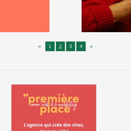
«
1
2
3
4
»