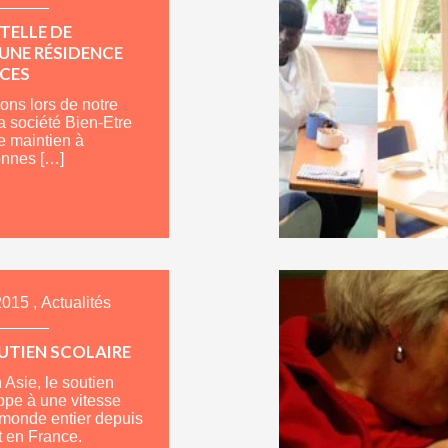
TELLE DE
UNE RÉSIDENCE
ICES
ons lors de notre
la société Bien-Etre
e maintien à
onnes […]
2015
,
Actualités
UTIEN SCOLAIRE
 Asie, le soutien
ppe à une vitesse
 monde entier depuis
 en France.