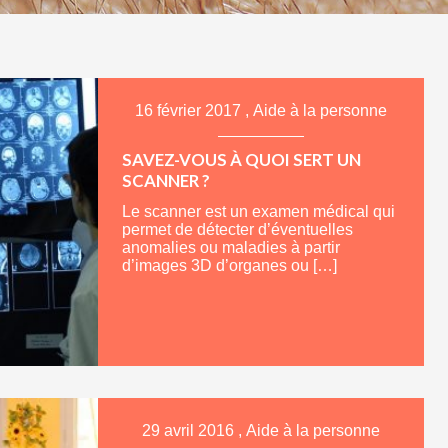
16 février 2017
,
Aide à la personne
SAVEZ-VOUS À QUOI SERT UN
SCANNER ?
Le scanner est un examen médical qui
permet de détecter d’éventuelles
anomalies ou maladies à partir
d’images 3D d’organes ou […]
29 avril 2016
,
Aide à la personne