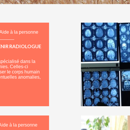
Aide à la personne
NIR RADIOLOGUE
spécialisé dans la
ies. Celles-ci
ser le corps humain
entuelles anomalies,
Aide à la personne