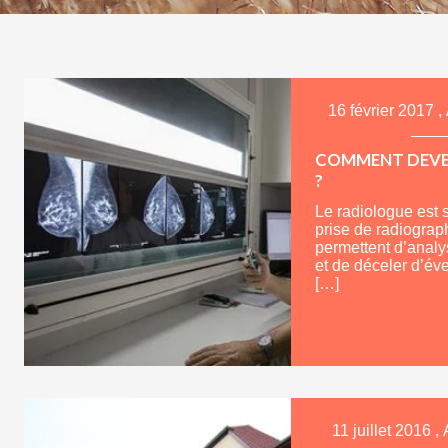
16 février 2017
,
COMMENT DEVE
?
Le radiologue est 
prise de radiograph
permettent d’analy
et de déceler d’év
[…]
11 juillet 2016
,